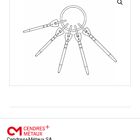
Cendres+Métaux SA