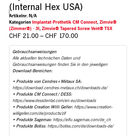
(Internal Hex USA)
Artikelnr.
N/A
Kategorien
Implantat-Prothetik CM Connect
,
Zimvie®
(Zimmer®) - 3I
,
Zimvie® Tapered Screw Vent® TSX
CHF
21.00
–
CHF
170.00
Gebrauchsanweisungen
Alle aktuellen technischen Daten und
Gebrauchsanweisungen finden Sie in den jeweiligen
Download-Bereichen
:
Produkte von Cendres+Métaux SA:
•
https://download.cendres-metaux.ch/downloads-de/
Produkte CM Connect / DESS:
•
https://www.dessdental.com/en-eu/downloads
Produkte Creation Willi Geller:
•
https://www.creation-
willigeller.com/de/products/zif
Produkte Sagemax:
•
https://eifu.sagemax.com/de_ch
Produkte Botiss:
•
https://botiss.com/de/downloads-de/