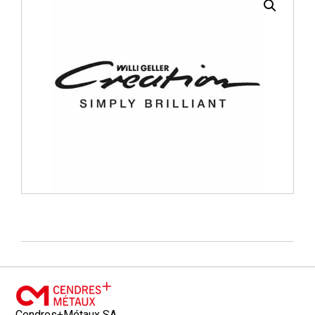
Cendres+Métaux SA