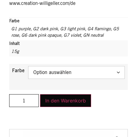
www.creation-willigeller.com/de
Farbe
G1 purple
,
G2 dark pink
,
G3 light pink
,
G4 flamingo
,
G5
rose
,
G6 dark pink opaque
,
G7 violet
,
GN neutral
Inhalt
15g
Farbe
In den Warenkorb