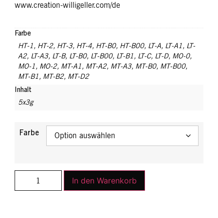
www.creation-willigeller.com/de
Farbe
HT-1
,
HT-2
,
HT-3
,
HT-4
,
HT-B0
,
HT-B00
,
LT-A
,
LT-A1
,
LT-
A2
,
LT-A3
,
LT-B
,
LT-B0
,
LT-B00
,
LT-B1
,
LT-C
,
LT-D
,
MO-0
,
MO-1
,
MO-2
,
MT-A1
,
MT-A2
,
MT-A3
,
MT-B0
,
MT-B00
,
MT-B1
,
MT-B2
,
MT-D2
Inhalt
5x3g
Farbe
In den Warenkorb