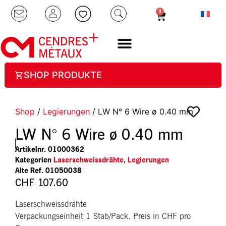
0
SHOP PRODUKTE
Shop
/
Legierungen
/ LW N° 6 Wire ø 0.40 mm
LW N° 6 Wire ø 0.40 mm
Artikelnr.
01000362
Kategorien
Laserschweissdrähte
,
Legierungen
01050038
CHF
107.60
Laserschweissdrähte
Verpackungseinheit 1 Stab/Pack. Preis in CHF pro