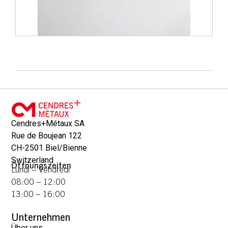
Cendres+Métaux SA
Rue de Boujean 122
CH-2501 Biel/Bienne
Switzerland
Öffnungszeiten
Lundi – Vendredi
08:00 – 12:00
13:00 – 16:00
Unternehmen
Über uns