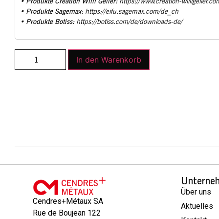
Produkte Creation Willi Geller:
•
https://www.creation-willigeller.co
Produkte Sagemax:
•
https://eifu.sagemax.com/de_ch
Produkte Botiss:
•
https://botiss.com/de/downloads-de/
In den Warenkorb
Unterne
Über uns
Cendres+Métaux SA
Aktuelles
Rue de Boujean 122