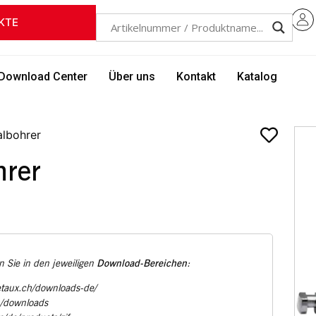
KTE
Download Center
Über uns
Kontakt
Katalog
lbohrer
hrer
Download-Bereichen
 Sie in den jeweiligen
:
etaux.ch/downloads-de/
u/downloads