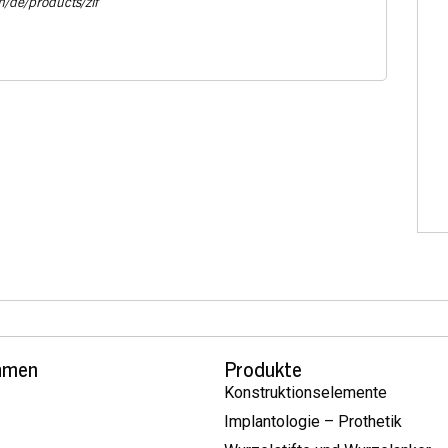
m/de/products/zif
hmen
Produkte
Konstruktionselemente
Implantologie – Prothetik