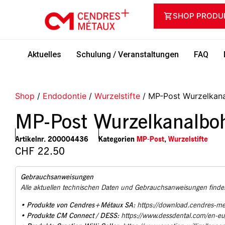
SHOP PRODU
Aktuelles
Schulung / Veranstaltungen
FAQ
Shop
/
Endodontie
/
Wurzelstifte
/ MP-Post Wurzelkana
MP-Post Wurzelkanalbo
Artikelnr.
200004436
Kategorien
MP-Post
,
Wurzelstifte
CHF
22.50
Gebrauchsanweisungen
Alle aktuellen technischen Daten und Gebrauchsanweisungen finden
Produkte von Cendres+Métaux SA:
•
https://download.cendres-m
Produkte CM Connect / DESS:
•
https://www.dessdental.com/en-e