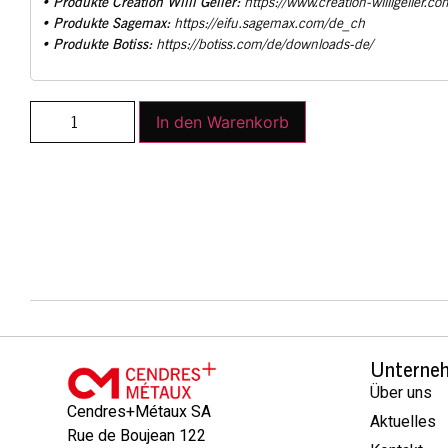
Produkte Creation Willi Geller:
•
https://www.creation-willigeller.co
Produkte Sagemax:
•
https://eifu.sagemax.com/de_ch
Produkte Botiss:
•
https://botiss.com/de/downloads-de/
In den Warenkorb
Unterne
Über uns
Cendres+Métaux SA
Aktuelles
Rue de Boujean 122