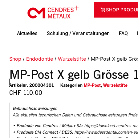
SHOP PRODU
Aktuelles
Schulung / Veranstaltungen
FAQ
Shop
/
Endodontie
/
Wurzelstifte
/ MP-Post X gelb Grös
MP-Post X gelb Grösse 1
Artikelnr.
200004301
Kategorien
MP-Post
,
Wurzelstifte
CHF
110.00
Gebrauchsanweisungen
Alle aktuellen technischen Daten und Gebrauchsanweisungen finden
Produkte von Cendres+Métaux SA:
•
https://download.cendres-m
Produkte CM Connect / DESS:
•
https://www.dessdental.com/en-e