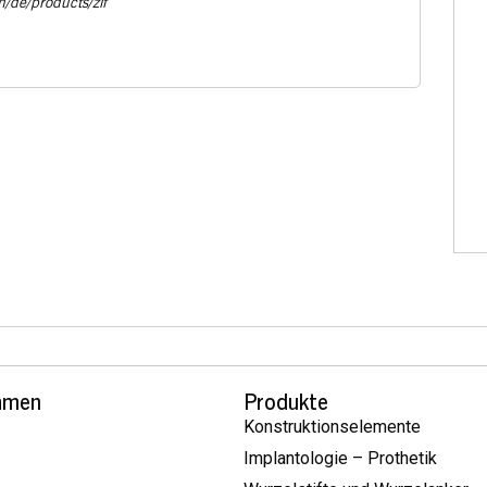
m/de/products/zif
hmen
Produkte
Konstruktionselemente
Implantologie – Prothetik