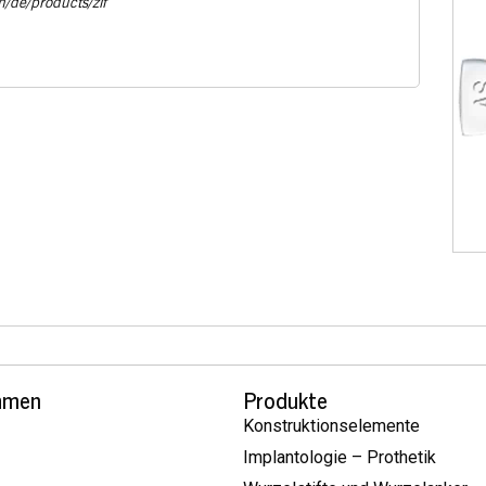
m/de/products/zif
hmen
Produkte
Konstruktionselemente
Implantologie – Prothetik