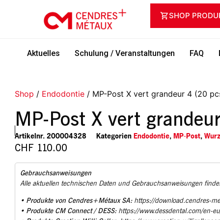
SHOP PRODU
Aktuelles
Schulung / Veranstaltungen
FAQ
Shop
/
Endodontie
/ MP-Post X vert grandeur 4 (20 pc
MP-Post X vert grandeur
Artikelnr.
200004328
Kategorien
Endodontie
,
MP-Post
,
Wurz
CHF
110.00
Gebrauchsanweisungen
Alle aktuellen technischen Daten und Gebrauchsanweisungen finden
Produkte von Cendres+Métaux SA:
•
https://download.cendres-m
Produkte CM Connect / DESS:
•
https://www.dessdental.com/en-e