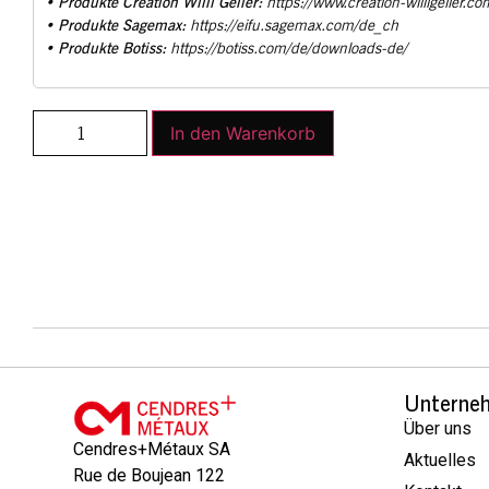
Produkte Creation Willi Geller:
•
https://www.creation-willigeller.co
Produkte Sagemax:
•
https://eifu.sagemax.com/de_ch
Produkte Botiss:
•
https://botiss.com/de/downloads-de/
In den Warenkorb
Unterne
Über uns
Cendres+Métaux SA
Aktuelles
Rue de Boujean 122