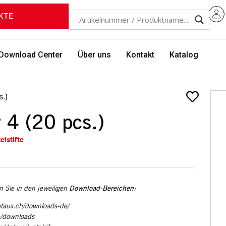
KTE
Download Center
Über uns
Kontakt
Katalog
s.)
 4 (20 pcs.)
elstifte
Download-Bereichen
 Sie in den jeweiligen
:
etaux.ch/downloads-de/
u/downloads