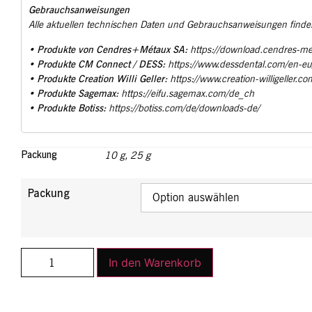
Gebrauchsanweisungen
Alle aktuellen technischen Daten und Gebrauchsanweisungen finden
Produkte von Cendres+Métaux SA:
•
https://download.cendres-m
Produkte CM Connect / DESS:
•
https://www.dessdental.com/en-e
Produkte Creation Willi Geller:
•
https://www.creation-willigeller.co
Produkte Sagemax:
•
https://eifu.sagemax.com/de_ch
Produkte Botiss:
•
https://botiss.com/de/downloads-de/
Packung
10 g
,
25 g
Packung
In den Warenkorb