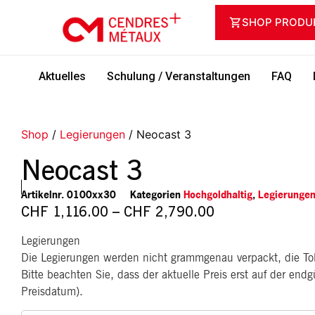
SHOP PRODU
Aktuelles
Schulung / Veranstaltungen
FAQ
Shop
/
Legierungen
/ Neocast 3
Neocast 3
Artikelnr.
0100xx30
Kategorien
Hochgoldhaltig
,
Legierunge
CHF
1,116.00
–
CHF
2,790.00
Legierungen
Die Legierungen werden nicht grammgenau verpackt, die Tol
Bitte beachten Sie, dass der aktuelle Preis erst auf der end
Preisdatum).