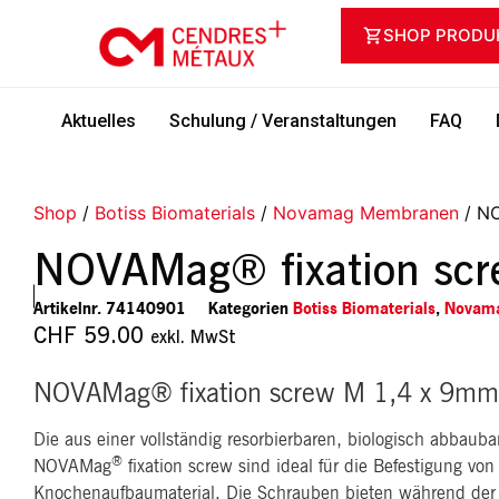
SHOP PRODU
Aktuelles
Schulung / Veranstaltungen
FAQ
Shop
/
Botiss Biomaterials
/
Novamag Membranen
/ NO
NOVAMag® fixation sc
Artikelnr.
74140901
Kategorien
Botiss Biomaterials
,
Novam
CHF
59.00
exkl. MwSt
NOVAMag® fixation screw M 1,4 x 9mm
Die aus einer vollständig resorbierbaren, biologisch abbaub
®
NOVAMag
fixation screw sind ideal für die Befestigung v
Knochenaufbaumaterial. Die Schrauben bieten während der 