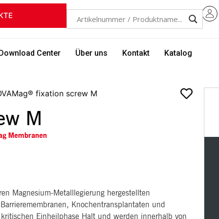
KTE
Download Center
Über uns
Kontakt
Katalog
VAMag® fixation screw M
rew M
ag Membranen
aren Magnesium-Metalllegierung hergestellten
on Barrieremembranen, Knochentransplantaten und
kritischen Einheilphase Halt und werden innerhalb von