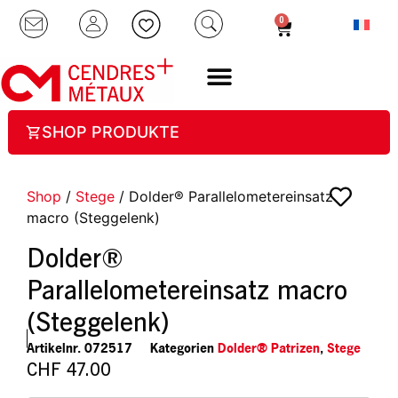
0
SHOP PRODUKTE
Shop
/
Stege
/ Dolder® Parallelometereinsatz
macro (Steggelenk)
Dolder®
Parallelometereinsatz macro
(Steggelenk)
Artikelnr.
072517
Kategorien
Dolder® Patrizen
,
Stege
CHF
47.00