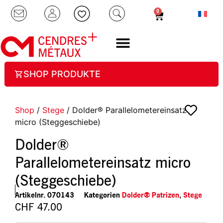
0
SHOP PRODUKTE
Shop
/
Stege
/ Dolder® Parallelometereinsatz
micro (Steggeschiebe)
Dolder®
Parallelometereinsatz micro
(Steggeschiebe)
Artikelnr.
070143
Kategorien
Dolder® Patrizen
,
Stege
CHF
47.00