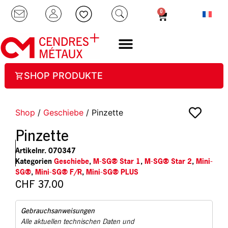
0
SHOP PRODUKTE
Shop
/
Geschiebe
/ Pinzette
Pinzette
Artikelnr.
070347
Kategorien
Geschiebe
,
M-SG® Star 1
,
M-SG® Star 2
,
Mini-
SG®
,
Mini-SG® F/R
,
Mini-SG® PLUS
CHF
37.00
Gebrauchsanweisungen
Alle aktuellen technischen Daten und