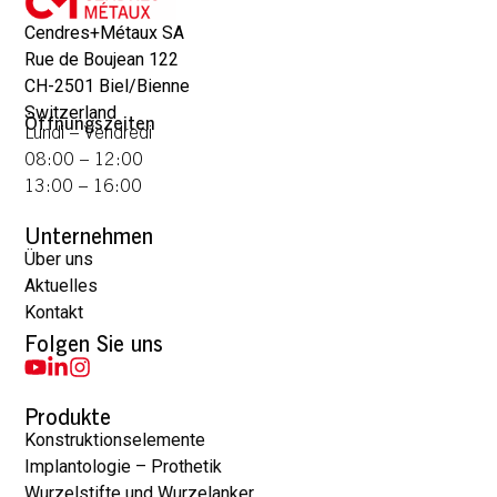
Cendres+Métaux SA
Rue de Boujean 122
CH-2501 Biel/Bienne
Switzerland
Öffnungszeiten
Lundi – Vendredi
08:00 – 12:00
13:00 – 16:00
Unternehmen
Über uns
Aktuelles
Kontakt
Folgen Sie uns
Produkte
Konstruktionselemente
Implantologie – Prothetik
Wurzelstifte und Wurzelanker