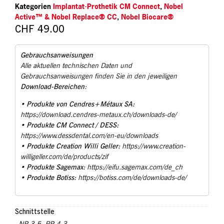
Kategorien
Implantat-Prothetik CM Connect
,
Nobel
Active™ & Nobel Replace® CC
,
Nobel Biocare®
CHF
49.00
Gebrauchsanweisungen
Alle aktuellen technischen Daten und
Gebrauchsanweisungen finden Sie in den jeweiligen
Download-Bereichen
:
Produkte von Cendres+Métaux SA:
•
https://download.cendres-metaux.ch/downloads-de/
Produkte CM Connect / DESS:
•
https://www.dessdental.com/en-eu/downloads
Produkte Creation Willi Geller:
•
https://www.creation-
willigeller.com/de/products/zif
Produkte Sagemax:
•
https://eifu.sagemax.com/de_ch
Produkte Botiss:
•
https://botiss.com/de/downloads-de/
Schnittstelle
NP 3.5
,
RP 4.3