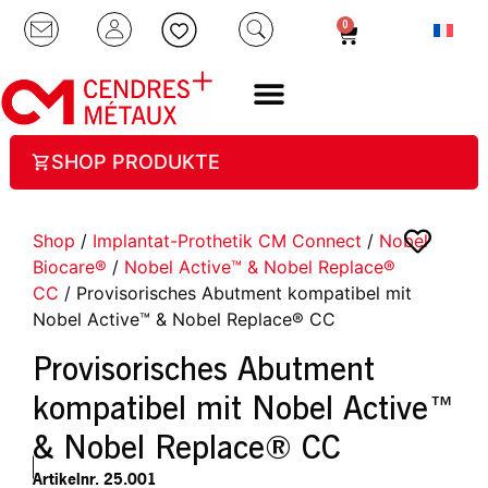
0
SHOP PRODUKTE
Shop
/
Implantat-Prothetik CM Connect
/
Nobel
Biocare®
/
Nobel Active™ & Nobel Replace®
CC
/ Provisorisches Abutment kompatibel mit
Nobel Active™ & Nobel Replace® CC
Provisorisches Abutment
kompatibel mit Nobel Active™
& Nobel Replace® CC
Artikelnr.
25.001