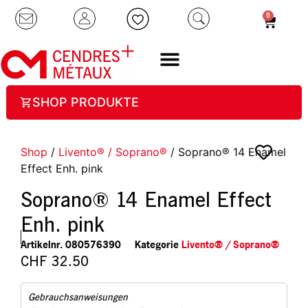
0
SHOP PRODUKTE
Shop
/
Livento® / Soprano®
/ Soprano® 14 Enamel
Effect Enh. pink
Soprano® 14 Enamel Effect
Enh. pink
Artikelnr.
080576390
Kategorie
Livento® / Soprano®
CHF
32.50
Gebrauchsanweisungen