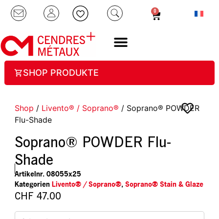
0
SHOP PRODUKTE
Shop
/
Livento® / Soprano®
/ Soprano® POWDER
Flu-Shade
Soprano® POWDER Flu-
Shade
Artikelnr.
08055x25
Kategorien
Livento® / Soprano®
,
Soprano® Stain & Glaze
CHF
47.00