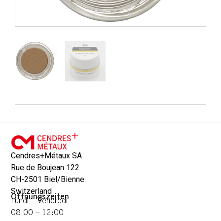
Cendres+Métaux SA
Rue de Boujean 122
CH-2501 Biel/Bienne
Switzerland
Öffnungszeiten
Lundi – Vendredi
08:00 – 12:00