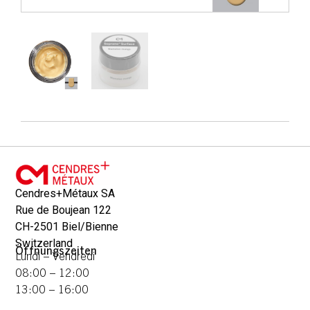
Cendres+Métaux SA
Rue de Boujean 122
CH-2501 Biel/Bienne
Switzerland
Öffnungszeiten
Lundi – Vendredi
08:00 – 12:00
13:00 – 16:00