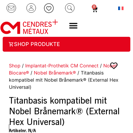
0
SHOP PRODUKTE
Shop
/
Implantat-Prothetik CM Connect
/
Nobel
Biocare®
/
Nobel Brånemark®
/ Titanbasis
kompatibel mit Nobel Brånemark® (External Hex
Universal)
Titanbasis kompatibel mit
Nobel Brånemark® (External
Hex Universal)
Artikelnr.
N/A