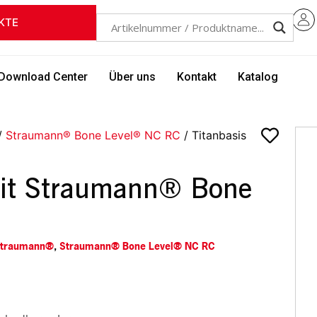
KTE
Download Center
Über uns
Kontakt
Katalog
/
Straumann® Bone Level® NC RC
/ Titanbasis
mit Straumann® Bone
traumann®
,
Straumann® Bone Level® NC RC