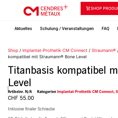
SHOP PRODU
Aktuelles
Schulung / Veranstaltungen
FAQ
Shop
/
Implantat-Prothetik CM Connect
/
Straumann®
kompatibel mit Straumann® Bone Level
Titanbasis kompatibel 
Level
Artikelnr.
N/A
Kategorien
Implantat-Prothetik CM Connect
,
S
CHF
55.00
Inklusive finaler Schraube