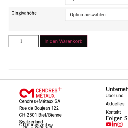
Gingivahöhe
In den Warenkorb
Unterne
Über uns
Cendres+Métaux SA
Aktuelles
Rue de Boujean 122
Kontakt
CH-2501 Biel/Bienne
Folgen S
Switzerland
Öffnungszeiten
Lundi – Vendredi