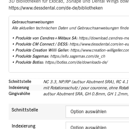
3D Bibliotheken für Exocad, 3Shape und Dental Wings down
https://www.dessdental.com/de-de/bibliotheken
Gebrauchsanweisungen
Alle aktuellen technischen Daten und Gebrauchsanweisungen finden
Produkte von Cendres+Métaux SA:
•
https://download.cendres-m
Produkte CM Connect / DESS:
•
https://www.dessdental.com/en-e
Produkte Creation Willi Geller:
•
https://www.creation-willigeller.co
Produkte Sagemax:
•
https://eifu.sagemax.com/de_ch
Produkte Botiss:
•
https://botiss.com/de/downloads-de/
Schnittstelle
NC 3.3
,
NP/RP (auf/sur Abutment SRA)
,
RC 4.1
Indexierung
mit Rotationsschutz / pour couronne
,
ohne Rotati
Gingivahöhe
auf/sur Abutment SRA
,
GH 0.8mm
,
GH 1.2mm
Schnittstelle
Indexierung