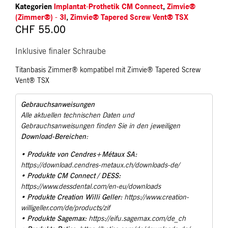
Kategorien
Implantat-Prothetik CM Connect
,
Zimvie®
(Zimmer®) - 3I
,
Zimvie® Tapered Screw Vent® TSX
CHF
55.00
Inklusive finaler Schraube
Titanbasis Zimmer® kompatibel mit Zimvie® Tapered Screw
Vent® TSX
Gebrauchsanweisungen
Alle aktuellen technischen Daten und
Gebrauchsanweisungen finden Sie in den jeweiligen
Download-Bereichen
:
Produkte von Cendres+Métaux SA:
•
https://download.cendres-metaux.ch/downloads-de/
Produkte CM Connect / DESS:
•
https://www.dessdental.com/en-eu/downloads
Produkte Creation Willi Geller:
•
https://www.creation-
willigeller.com/de/products/zif
Produkte Sagemax:
•
https://eifu.sagemax.com/de_ch