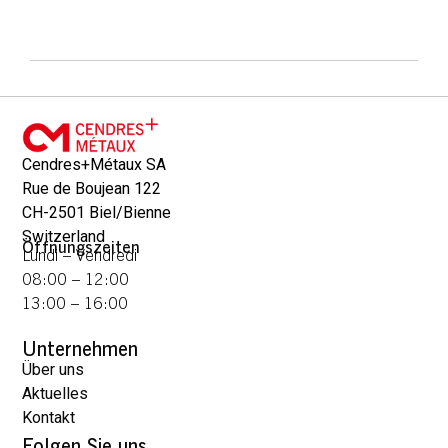
Cendres+Métaux SA
Rue de Boujean 122
CH-2501 Biel/Bienne
Switzerland
Öffnungszeiten
Lundi – Vendredi
08:00 – 12:00
13:00 – 16:00
Unternehmen
Über uns
Aktuelles
Kontakt
Folgen Sie uns