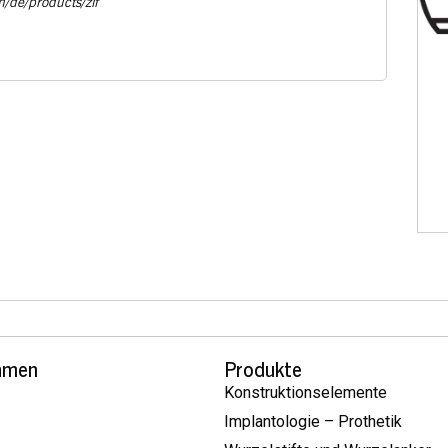
m/de/products/zif
hmen
Produkte
Konstruktionselemente
Implantologie – Prothetik