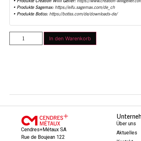
Produkte Creation Willi Geller:
•
https://www.creation-willigeller.co
Produkte Sagemax:
•
https://eifu.sagemax.com/de_ch
Produkte Botiss:
•
https://botiss.com/de/downloads-de/
In den Warenkorb
Unterne
Über uns
Cendres+Métaux SA
Aktuelles
Rue de Boujean 122