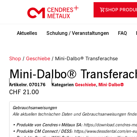
SHOP PRODU
Aktuelles
Schulung / Veranstaltungen
FAQ
Shop
/
Geschiebe
/ Mini-Dalbo® Transferachse
Mini-Dalbo® Transferac
Artikelnr.
070176
Kategorien
Geschiebe
,
Mini-Dalbo®
CHF
21.00
Gebrauchsanweisungen
Alle aktuellen technischen Daten und Gebrauchsanweisungen finden
Produkte von Cendres+Métaux SA:
•
https://download.cendres-m
Produkte CM Connect / DESS:
•
https://www.dessdental.com/en-e