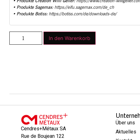
Produkte Creation Willi Geller:
•
https://www.creation-willigeller.co
Produkte Sagemax:
•
https://eifu.sagemax.com/de_ch
Produkte Botiss:
•
https://botiss.com/de/downloads-de/
In den Warenkorb
Unterne
Über uns
Cendres+Métaux SA
Aktuelles
Rue de Boujean 122