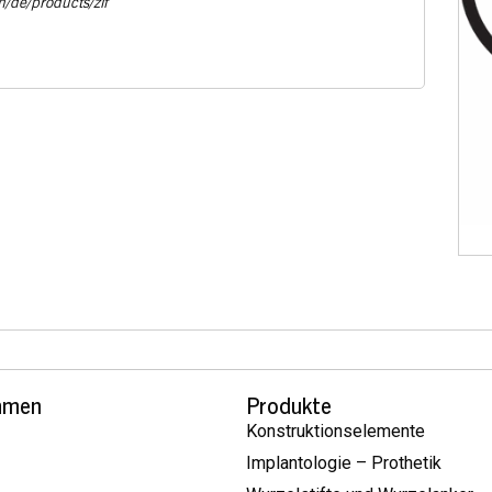
m/de/products/zif
hmen
Produkte
Konstruktionselemente
Implantologie – Prothetik