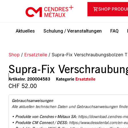
SHOP PRODU
Aktuelles
Schulung / Veranstaltungen
FAQ
Shop
/
Ersatzteile
/ Supra-Fix Verschraubungsbolzen T
Supra-Fix Verschraubun
Artikelnr.
200004583
Kategorie
Ersatzteile
CHF
52.00
Gebrauchsanweisungen
Alle aktuellen technischen Daten und Gebrauchsanweisungen finden
Produkte von Cendres+Métaux SA:
•
https://download.cendres-m
Produkte CM Connect / DESS:
•
https://www.dessdental.com/en-e