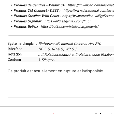
Produits de Cendres+Métaux SA :
•
https://download.cendres-met
• Produits CM Connect / DESS :
https://www.dessdental.com/en-
Produits Creation Willi Geller :
•
https://www.creation-willigeller.co
Produits Sagemax :
•
https://eifu.sagemax.com/fr_ch
Produits Botiss:
•
https://botiss.com/fr/telechargements/
Système d'implant
BioHorizons® Internal (Internal Hex BH)
Interface
NP 3.5
,
RP 4.5
,
WP 5.7
Rotation
mit Rotationsschutz / antirotatoire
,
ohne Rotations
Contenu
1 Stk./pce.
Ce produit est actuellement en rupture et indisponible.