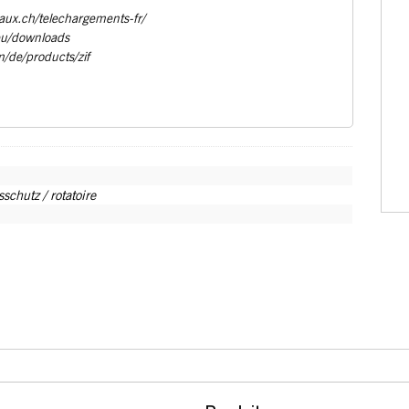
aux.ch/telechargements-fr/
eu/downloads
m/de/products/zif
schutz / rotatoire