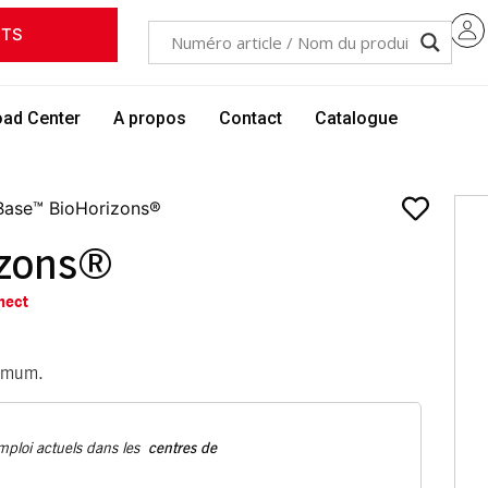
ITS
ad Center
A propos
Contact
Catalogue
ase™ BioHorizons®
zons®
nect
ximum.
centres de
emploi actuels dans les