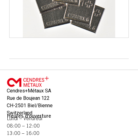
Cendres+Métaux SA
Rue de Boujean 122
CH-2501 Biel/Bienne
Switzerland
Heures d'ouverture
Lundi – Vendredi
08:00 – 12:00
13:00 – 16:00