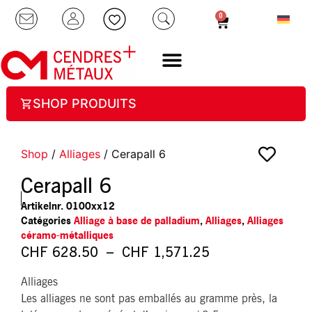
0
SHOP PRODUITS
Shop
/
Alliages
/ Cerapall 6
Cerapall 6
Artikelnr.
0100xx12
Catégories
Alliage à base de palladium
,
Alliages
,
Alliages
céramo-métalliques
CHF
628.50
–
CHF
1,571.25
Alliages
Les alliages ne sont pas emballés au gramme près, la