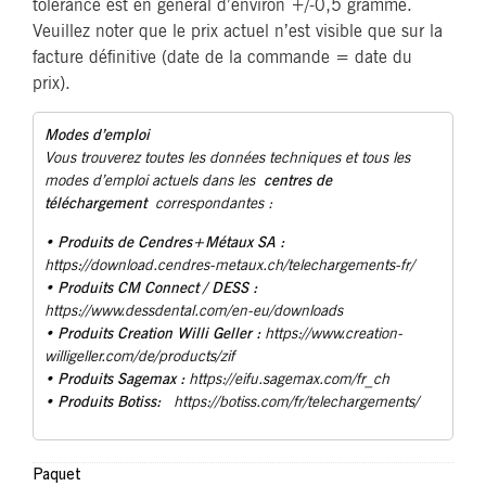
tolérance est en général d’environ +/-0,5 gramme.
Veuillez noter que le prix actuel n’est visible que sur la
facture définitive (date de la commande = date du
prix).
Modes d’emploi
Vous trouverez toutes les données techniques et tous les
centres de
modes d’emploi actuels dans les
téléchargement
correspondantes :
Produits de Cendres+Métaux SA :
•
https://download.cendres-metaux.ch/telechargements-fr/
• Produits CM Connect / DESS :
https://www.dessdental.com/en-eu/downloads
Produits Creation Willi Geller :
•
https://www.creation-
willigeller.com/de/products/zif
Produits Sagemax :
•
https://eifu.sagemax.com/fr_ch
Produits Botiss:
•
https://botiss.com/fr/telechargements/
Paquet