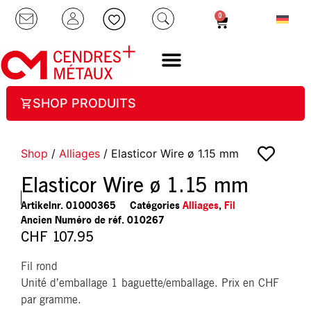
0
SHOP PRODUITS
Shop
/
Alliages
/ Elasticor Wire ø 1.15 mm
Elasticor Wire ø 1.15 mm
Artikelnr.
01000365
Catégories
Alliages
,
Fil
010267
CHF
107.95
Fil rond
Unité d’emballage 1 baguette/emballage. Prix en CHF
par gramme.