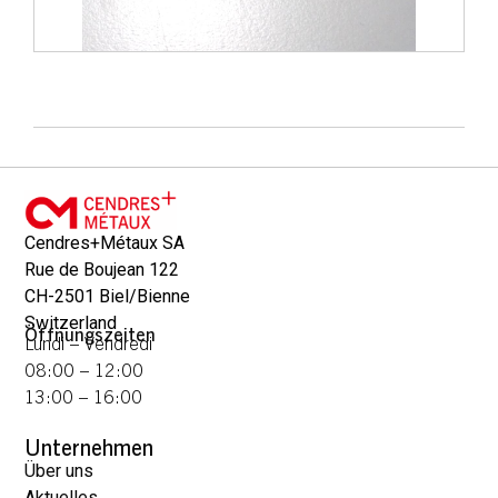
Cendres+Métaux SA
Rue de Boujean 122
CH-2501 Biel/Bienne
Switzerland
Öffnungszeiten
Lundi – Vendredi
08:00 – 12:00
13:00 – 16:00
Unternehmen
Über uns
Aktuelles