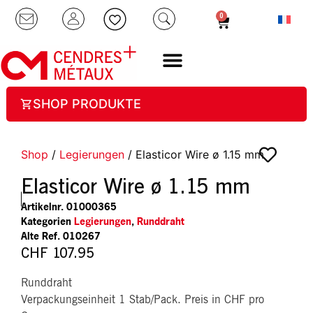
0
SHOP PRODUKTE
Shop
/
Legierungen
/ Elasticor Wire ø 1.15 mm
Elasticor Wire ø 1.15 mm
Artikelnr.
01000365
Kategorien
Legierungen
,
Runddraht
010267
CHF
107.95
Runddraht
Verpackungseinheit 1 Stab/Pack. Preis in CHF pro