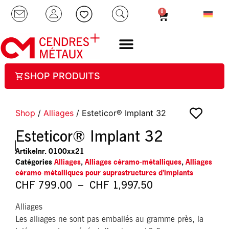
0
SHOP PRODUITS
Shop
/
Alliages
/ Esteticor® Implant 32
Esteticor® Implant 32
Artikelnr.
0100xx21
Catégories
Alliages
,
Alliages céramo-métalliques
,
Alliages
céramo-métalliques pour suprastructures d'implants
CHF
799.00
–
CHF
1,997.50
Alliages
Les alliages ne sont pas emballés au gramme près, la