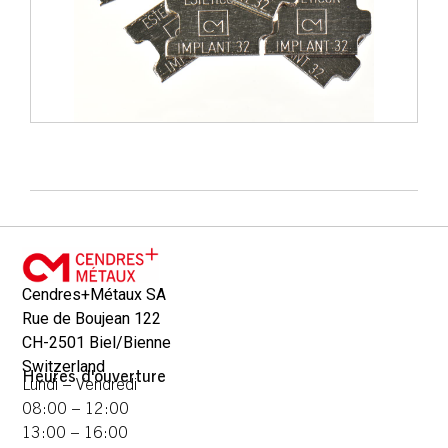
Cendres+Métaux SA
Rue de Boujean 122
CH-2501 Biel/Bienne
Switzerland
Heures d'ouverture
Lundi – Vendredi
08:00 – 12:00
13:00 – 16:00