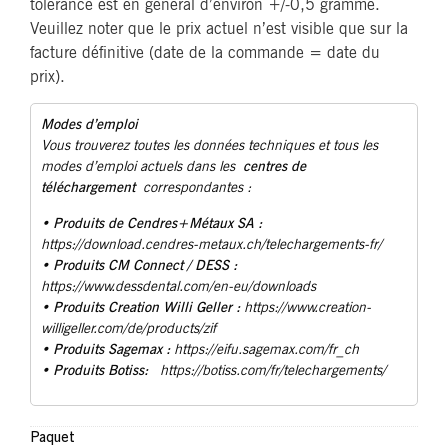
tolérance est en général d’environ +/-0,5 gramme.
Veuillez noter que le prix actuel n’est visible que sur la
facture définitive (date de la commande = date du
prix).
Modes d’emploi
Vous trouverez toutes les données techniques et tous les
centres de
modes d’emploi actuels dans les
téléchargement
correspondantes :
Produits de Cendres+Métaux SA :
•
https://download.cendres-metaux.ch/telechargements-fr/
• Produits CM Connect / DESS :
https://www.dessdental.com/en-eu/downloads
Produits Creation Willi Geller :
•
https://www.creation-
willigeller.com/de/products/zif
Produits Sagemax :
•
https://eifu.sagemax.com/fr_ch
Produits Botiss:
•
https://botiss.com/fr/telechargements/
Paquet