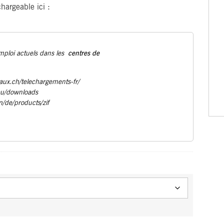
argeable ici :
centres de
emploi actuels dans les
aux.ch/telechargements-fr/
eu/downloads
m/de/products/zif