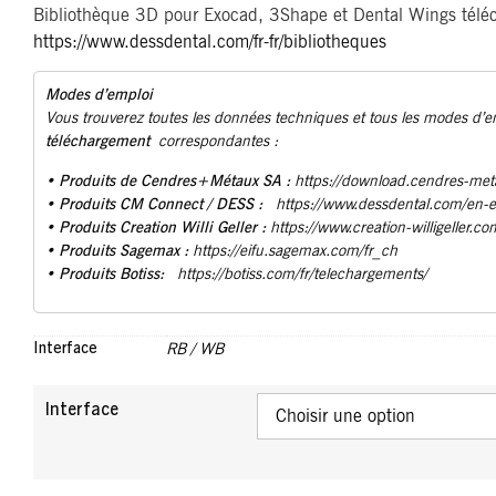
Bibliothèque 3D pour Exocad, 3Shape et Dental Wings téléch
https://www.dessdental.com/fr-fr/bibliotheques
Modes d’emploi
Vous trouverez toutes les données techniques et tous les modes d’
téléchargement
correspondantes :
Produits de Cendres+Métaux SA :
•
https://download.cendres-met
• Produits CM Connect / DESS :
https://www.dessdental.com/en-
Produits Creation Willi Geller :
•
https://www.creation-willigeller.co
Produits Sagemax :
•
https://eifu.sagemax.com/fr_ch
Produits Botiss:
•
https://botiss.com/fr/telechargements/
Interface
RB / WB
Interface