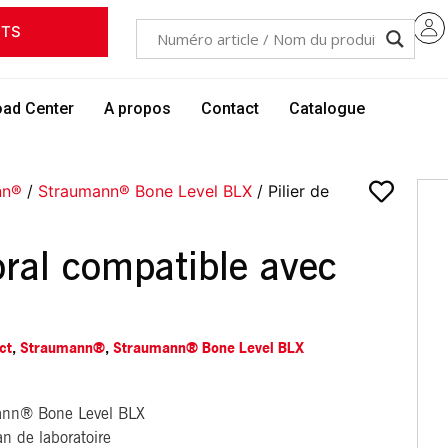
ITS
ad Center
A propos
Contact
Catalogue
nn®
/
Straumann® Bone Level BLX
/ Pilier de
oral compatible avec
ct
,
Straumann®
,
Straumann® Bone Level BLX
mann® Bone Level BLX
an de laboratoire