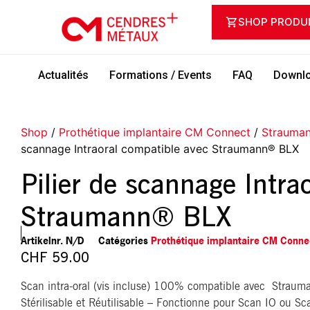
SHOP PRODU
Actualités
Formations / Events
FAQ
Downlo
Shop
/
Prothétique implantaire CM Connect
/
Strauma
scannage Intraoral compatible avec Straumann® BLX
Pilier de scannage Intra
Straumann® BLX
Artikelnr.
N/D
Catégories
Prothétique implantaire CM Conne
CHF
59.00
Scan intra-oral (vis incluse) 100% compatible avec Strau
Stérilisable et Réutilisable – Fonctionne pour Scan IO ou Sc