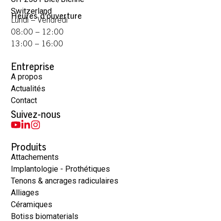
Switzerland
Heures d'ouverture
Lundi – Vendredi
08:00 – 12:00
13:00 – 16:00
Entreprise
A propos
Actualités
Contact
Suivez-nous
Produits
Attachements
Implantologie - Prothétiques
Tenons & ancrages radiculaires
Alliages
Céramiques
Botiss biomaterials