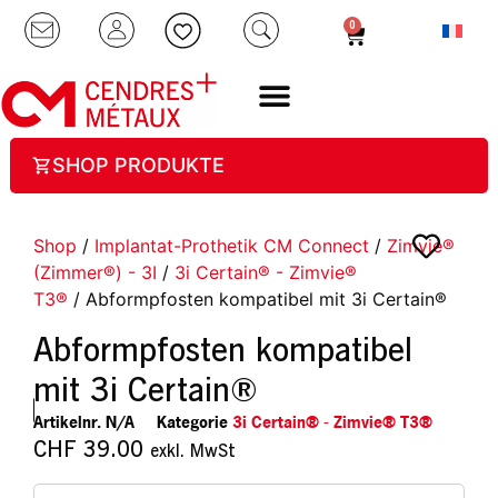
0
SHOP PRODUKTE
Shop
/
Implantat-Prothetik CM Connect
/
Zimvie®
(Zimmer®) - 3I
/
3i Certain® - Zimvie®
T3®
/ Abformpfosten kompatibel mit 3i Certain®
Abformpfosten kompatibel
mit 3i Certain®
Artikelnr.
N/A
Kategorie
3i Certain® - Zimvie® T3®
CHF
39.00
exkl. MwSt