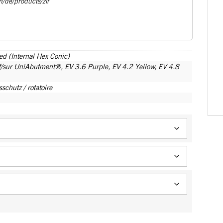
m/de/products/zif
d (Internal Hex Conic)
f/sur UniAbutment®
,
EV 3.6 Purple
,
EV 4.2 Yellow
,
EV 4.8
schutz / rotatoire