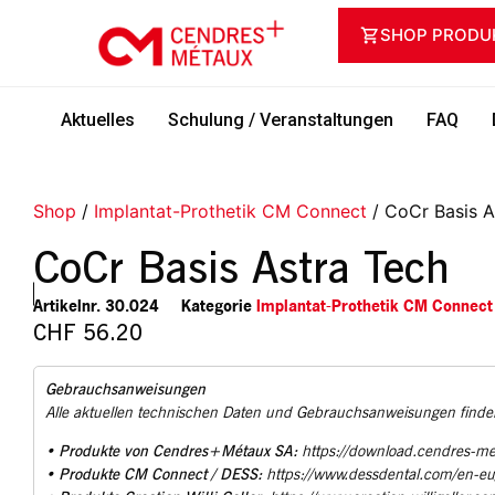
SHOP PRODU
Aktuelles
Schulung / Veranstaltungen
FAQ
Shop
/
Implantat-Prothetik CM Connect
/ CoCr Basis A
CoCr Basis Astra Tech
Artikelnr.
30.024
Kategorie
Implantat-Prothetik CM Connect
CHF
56.20
Gebrauchsanweisungen
Alle aktuellen technischen Daten und Gebrauchsanweisungen finden
Produkte von Cendres+Métaux SA:
•
https://download.cendres-m
Produkte CM Connect / DESS:
•
https://www.dessdental.com/en-e