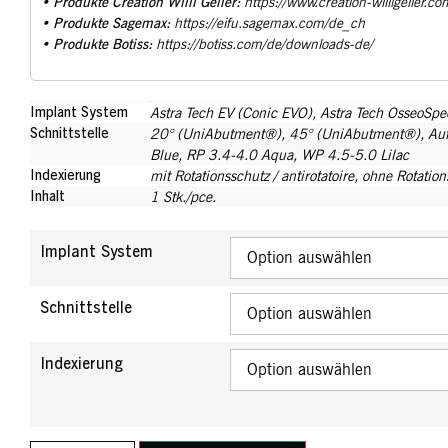
Produkte Creation Willi Geller:
•
https://www.creation-willigeller.co
Produkte Sagemax:
•
https://eifu.sagemax.com/de_ch
Produkte Botiss:
•
https://botiss.com/de/downloads-de/
Implant System
Astra Tech EV (Conic EVO)
,
Astra Tech OsseoSpee
Schnittstelle
20° (UniAbutment®)
,
45° (UniAbutment®)
,
Au
Blue
,
RP 3.4-4.0 Aqua
,
WP 4.5-5.0 Lilac
Indexierung
mit Rotationsschutz / antirotatoire
,
ohne Rotations
Inhalt
1 Stk./pce.
Implant System
Schnittstelle
Indexierung