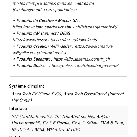
centres de
modes d’emploi actuels dans les
téléchargement
correspondantes :
Produits de Cendres+Métaux SA :
•
https://download.cendres-metaux.ch/telechargements-fr/
• Produits CM Connect / DESS :
https://www.dessdental.com/en-eu/downloads
Produits Creation Willi Geller :
•
https://www.creation-
willigeller.com/de/products/zif
Produits Sagemax :
•
https://eifu.sagemax.com/fr_ch
Produits Botiss:
•
https://botiss.com/fr/telechargements/
Système d'implant
Astra Tech EV (Conic EVO)
,
Astra Tech OsseoSpeed (Internal
Hex Conic)
Interface
20° (UniAbutment®)
,
45° (UniAbutment®)
,
Auf/sur
UniAbutment®
,
EV 3.6 Purple
,
EV 4.2 Yellow
,
EV 4.8 Blue
,
RP 3.4-4.0 Aqua
,
WP 4.5-5.0 Lilac