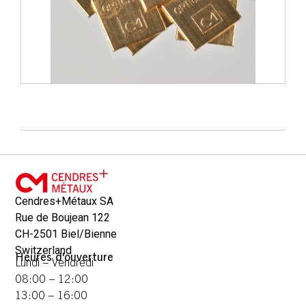
Cendres+Métaux SA
Rue de Boujean 122
CH-2501 Biel/Bienne
Switzerland
Heures d'ouverture
Lundi – Vendredi
08:00 – 12:00
13:00 – 16:00