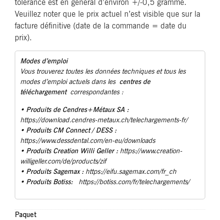
tolérance est en général d’environ +/-0,5 gramme.
Veuillez noter que le prix actuel n’est visible que sur la
facture définitive (date de la commande = date du
prix).
Modes d’emploi
Vous trouverez toutes les données techniques et tous les
centres de
modes d’emploi actuels dans les
téléchargement
correspondantes :
Produits de Cendres+Métaux SA :
•
https://download.cendres-metaux.ch/telechargements-fr/
• Produits CM Connect / DESS :
https://www.dessdental.com/en-eu/downloads
Produits Creation Willi Geller :
•
https://www.creation-
willigeller.com/de/products/zif
Produits Sagemax :
•
https://eifu.sagemax.com/fr_ch
Produits Botiss:
•
https://botiss.com/fr/telechargements/
Paquet