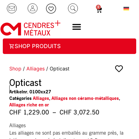
0
SHOP PRODUITS
Shop
/
Alliages
/ Opticast
Opticast
Artikelnr.
0100xx27
Catégories
Alliages
,
Alliages non céramo-métalliques
,
Alliages riche en or
CHF
1,229.00
–
CHF
3,072.50
Alliages
Les alliages ne sont pas emballés au gramme près, la